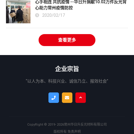
心手相连 共抗疫情 --华日升捐献10.02万件反光背
心助力常州疫情防控
2020/02/17
查看更多
企业宗旨
“以人为本、科技兴业、诚信乃立、报效社会”
CopyRight ©
2019- 2026
常州华日升反光材料有限公司
版权所有
免责声明