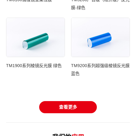
膜-绿色
光膜
TM1900系列棱镜反光膜 绿色
TM9200系列超强级棱镜反光膜
蓝色
T
基
查看更多