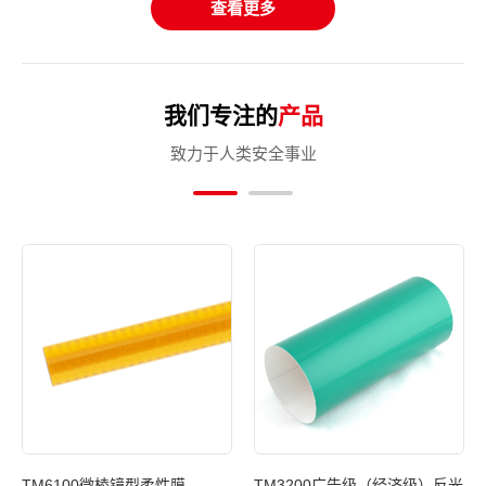
查看更多
我们专注的
产品
致力于人类安全事业
光膜
TM6100微棱镜型柔性膜
TM3200广告级（经济级）反光
T