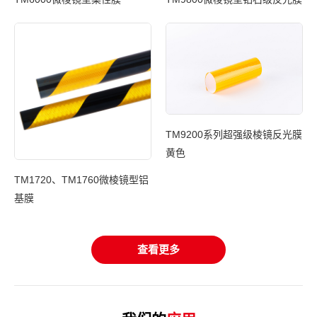
TM9200系列超强级棱镜反光膜
光膜
黄色
T
TM1720、TM1760微棱镜型铝
基膜
查看更多