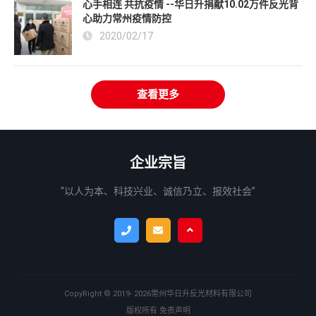
心手相连 共抗疫情 --华日升捐献10.02万件反光背
心助力常州疫情防控
2020/02/17
查看更多
企业宗旨
“以人为本、科技兴业、诚信乃立、报效社会”
CopyRight ©
2019- 2026
常州华日升反光材料有限公司
版权所有
免责声明