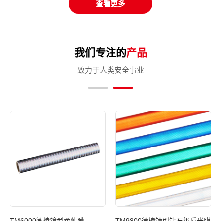
查看更多
我们专注的
产品
致力于人类安全事业
反光
TM6000微棱镜型柔性膜
TM9800微棱镜型钻石级反光膜
T