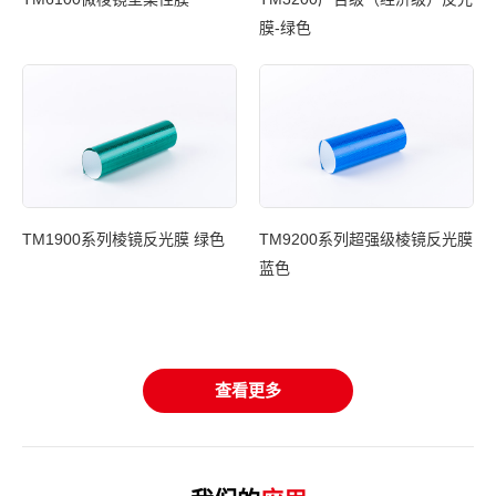
膜-绿色
光膜
TM1900系列棱镜反光膜 绿色
TM9200系列超强级棱镜反光膜
蓝色
T
基
查看更多