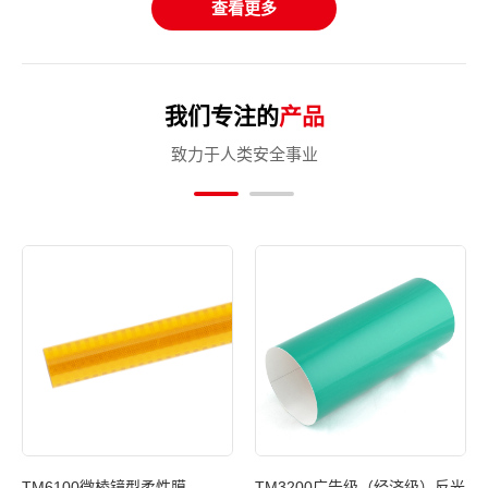
查看更多
我们专注的
产品
致力于人类安全事业
光膜
TM6100微棱镜型柔性膜
TM3200广告级（经济级）反光
T