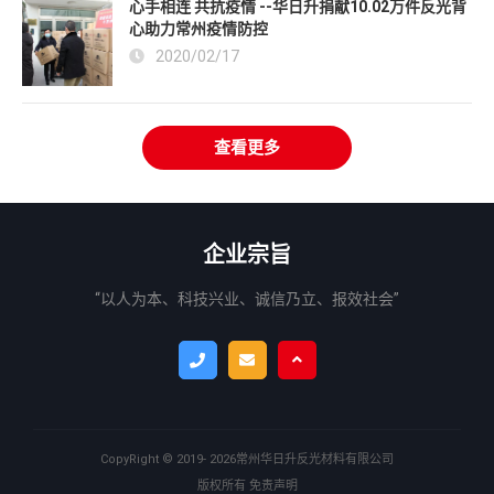
心手相连 共抗疫情 --华日升捐献10.02万件反光背
心助力常州疫情防控
2020/02/17
查看更多
企业宗旨
“以人为本、科技兴业、诚信乃立、报效社会”
CopyRight ©
2019- 2026
常州华日升反光材料有限公司
版权所有
免责声明