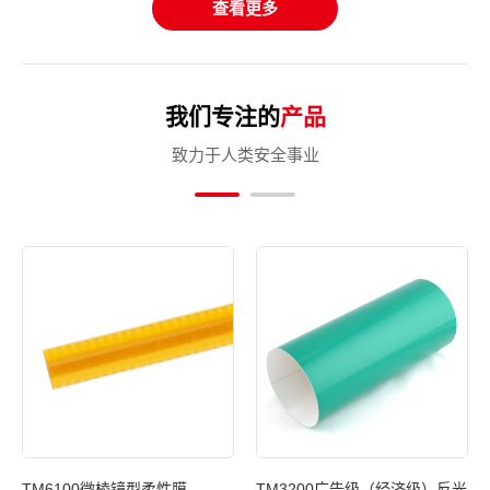
查看更多
我们专注的
产品
致力于人类安全事业
光膜
TM6100微棱镜型柔性膜
TM3200广告级（经济级）反光
T