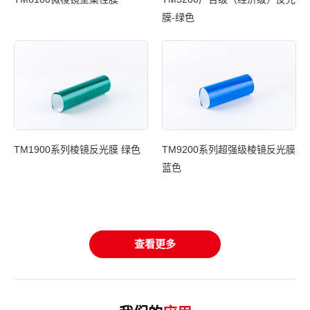
膜-绿色
光膜
TM1900系列棱镜反光膜 绿色
TM9200系列超强级棱镜反光膜
蓝色
T
基
查看更多