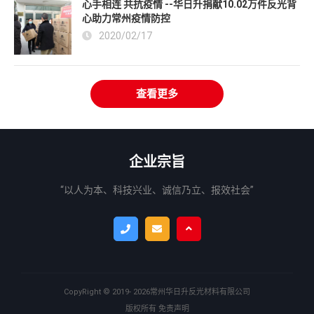
心手相连 共抗疫情 --华日升捐献10.02万件反光背
心助力常州疫情防控
2020/02/17
查看更多
企业宗旨
“以人为本、科技兴业、诚信乃立、报效社会”
CopyRight ©
2019- 2026
常州华日升反光材料有限公司
版权所有
免责声明