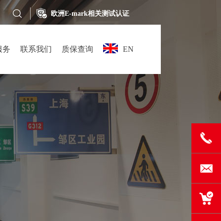
欧洲E-mark相关测试认证
欧洲（EN12899-1:2001）认证
服务
联系我们
质保查询
EN
0519-
83635268
info@hua