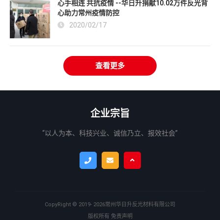
心手相连 共抗疫情 --华日升捐献10.02万件反光背
心助力常州疫情防控
2020/02/17
查看更多
企业宗旨
“以人为本、科技兴业、诚信乃立、报效社会”
CopyRight ©
2019- 2026
常州华日升反光材料有限公司
版权所有
免责声明