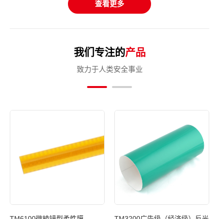
查看更多
我们专注的
产品
致力于人类安全事业
光膜
TM6100微棱镜型柔性膜
TM3200广告级（经济级）反光
T