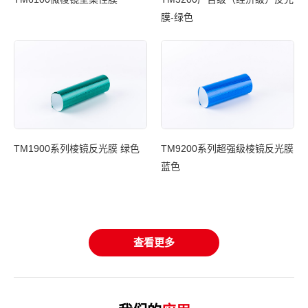
膜-绿色
光膜
TM1900系列棱镜反光膜 绿色
TM9200系列超强级棱镜反光膜
蓝色
T
基
查看更多