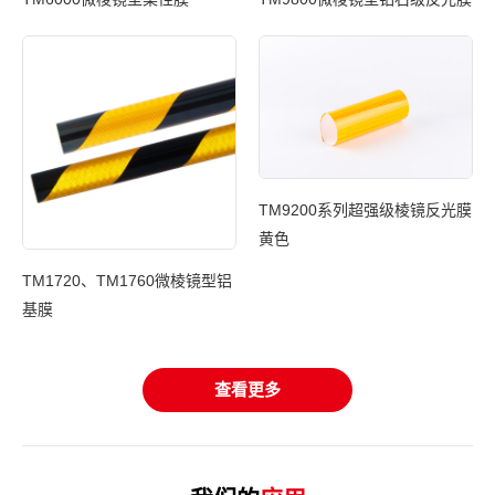
TM9200系列超强级棱镜反光膜
光膜
黄色
T
TM1720、TM1760微棱镜型铝
基膜
查看更多