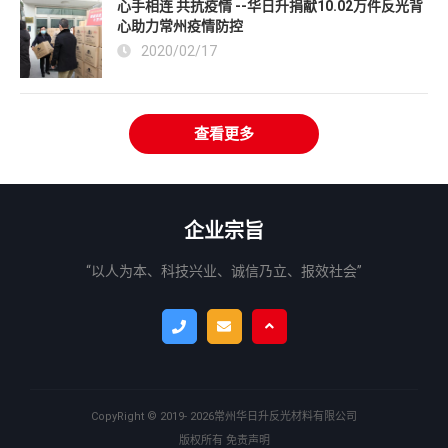
心手相连 共抗疫情 --华日升捐献10.02万件反光背
心助力常州疫情防控
2020/02/17
查看更多
企业宗旨
“以人为本、科技兴业、诚信乃立、报效社会”
CopyRight ©
2019- 2026
常州华日升反光材料有限公司
版权所有
免责声明