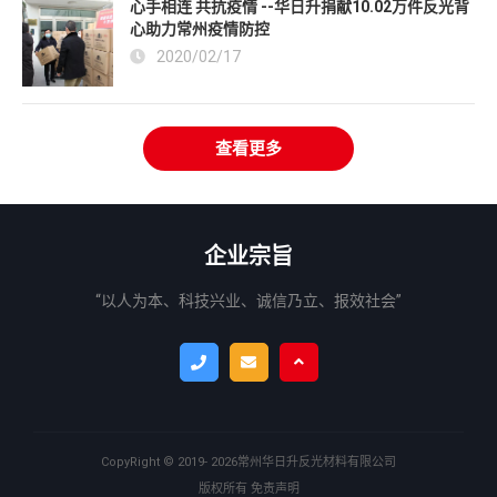
心手相连 共抗疫情 --华日升捐献10.02万件反光背
心助力常州疫情防控
2020/02/17
查看更多
企业宗旨
“以人为本、科技兴业、诚信乃立、报效社会”
CopyRight ©
2019- 2026
常州华日升反光材料有限公司
版权所有
免责声明