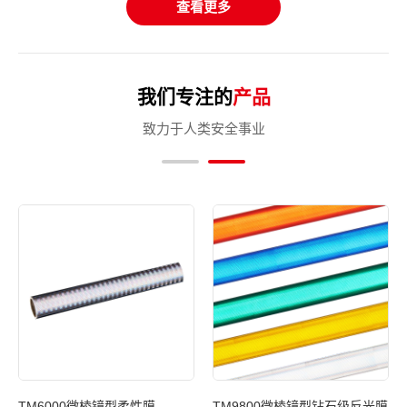
查看更多
我们专注的
产品
致力于人类安全事业
反光
TM6000微棱镜型柔性膜
TM9800微棱镜型钻石级反光膜
T