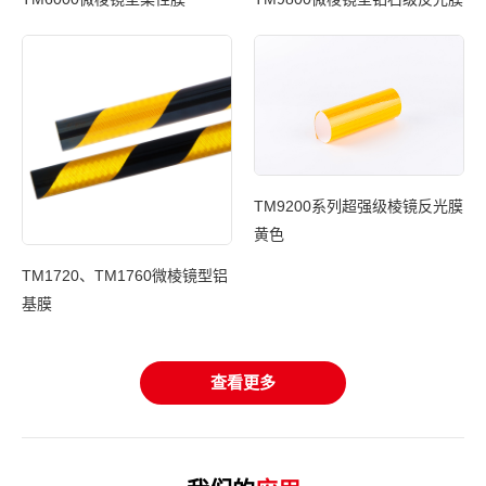
TM9200系列超强级棱镜反光膜
光膜
黄色
T
TM1720、TM1760微棱镜型铝
基膜
查看更多