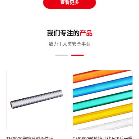
查看更多
我们专注的
产品
致力于人类安全事业
反光
TM6000微棱镜型柔性膜
TM9800微棱镜型钻石级反光膜
T