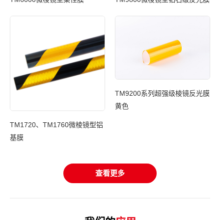
TM9200系列超强级棱镜反光膜
光膜
黄色
T
TM1720、TM1760微棱镜型铝
基膜
查看更多