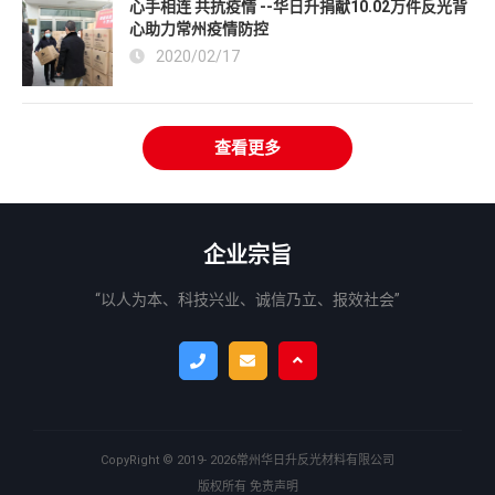
心手相连 共抗疫情 --华日升捐献10.02万件反光背
心助力常州疫情防控
2020/02/17
查看更多
企业宗旨
“以人为本、科技兴业、诚信乃立、报效社会”
CopyRight ©
2019- 2026
常州华日升反光材料有限公司
版权所有
免责声明