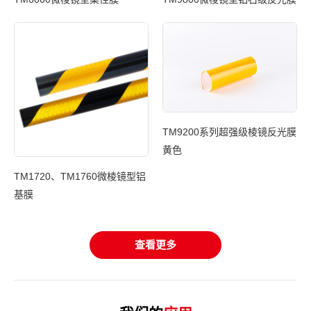
TM9200系列超强级棱镜反光膜
光膜
黄色
T
TM1720、TM1760微棱镜型铝
基膜
查看更多