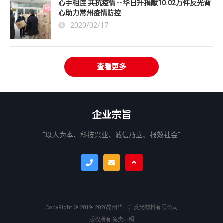
心手相连 共抗疫情 --华日升捐献10.02万件反光背
心助力常州疫情防控
2020/02/17
查看更多
企业宗旨
“以人为本、科技兴业、诚信乃立、报效社会”
CopyRight ©
2019- 2026
常州华日升反光材料有限公司
版权所有
免责声明