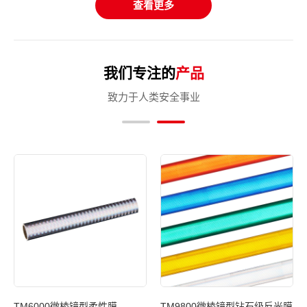
查看更多
我们专注的
产品
致力于人类安全事业
反光
TM6000微棱镜型柔性膜
TM9800微棱镜型钻石级反光膜
T